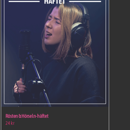
Rösten & Hörseln-häftet
24
kr