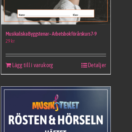
Musikaliska Byggstenar – Arbetsbok för årskurs 7-9
29
kr
Lägg till i varukorg
Detaljer