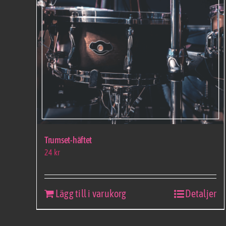
Trumset-häftet
24
kr
Lägg till i varukorg
Detaljer