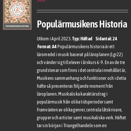
Populärmusikens Historia
Utkom i April 2023.
Typ: Häftad Sidantal: 24
Format: A4
Populärmusikens historia är ett
läromedel i musik baserat på läroplanen (Lgr22)
och vänder sig till elever i årskurs 6-9. En av de tre
grundstenar som finns i det centrala innehållet är,
Musikens sammanhang och funktioner och i detta
häfte så presenteras följande moment från
läroplanen. Musikaliska karaktärsdrag i
populärmusik från olika tidsperioder samt
Framväxten av olika genrer, centrala låtskrivare,
grupper och artister samt musikaliska verk. Häftet
tar sin början i Triangelhandeln som en