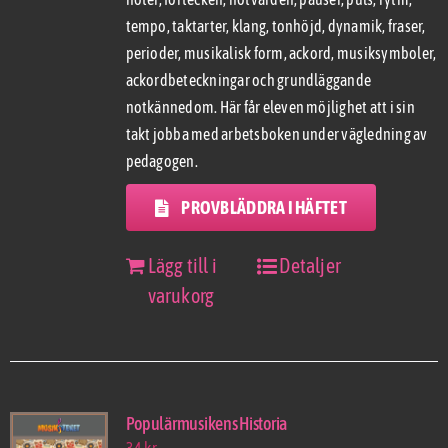
tempo, taktarter, klang, tonhöjd, dynamik, fraser,
perioder, musikalisk form, ackord, musiksymboler,
ackordbeteckningar och grundläggande
notkännedom. Här får eleven möjlighet att i sin
takt jobba med arbetsboken under vägledning av
pedagogen.
PROVBLÄDDRA I HÄFTET
Lägg till i
Detaljer
varukorg
Populärmusikens Historia
34
kr