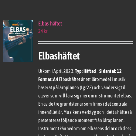
Kontakt
Elbas-häftet
24
kr
Elbashäftet
Utkom i April 2023.
Typ: Häftad Sidantal: 12
Format: A4
Elbashäftet är ett läromedel i musik
baserat på läroplanen (Lgr22) och vänder sig till
elever som vill lära sig mer om instrumentet elbas.
En av de tre grundstenar som finns i det centrala
innehållet är, Musikens verktyg och i detta häfte så
presenteras följande moment från läroplanen.
Instrumentkännedom om elbasens delar och dess