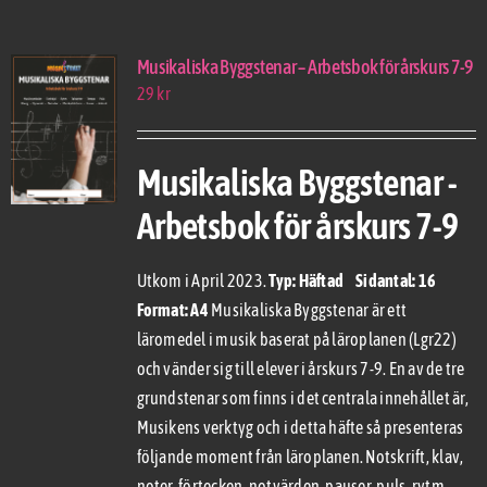
Musikaliska Byggstenar – Arbetsbok för årskurs 7-9
29
kr
Musikaliska Byggstenar -
Arbetsbok för årskurs 7-9
Utkom i April 2023.
Typ: Häftad Sidantal: 16
Format: A4
Musikaliska Byggstenar är ett
läromedel i musik baserat på läroplanen (Lgr22)
och vänder sig till elever i årskurs 7-9. En av de tre
grundstenar som finns i det centrala innehållet är,
Musikens verktyg och i detta häfte så presenteras
följande moment från läroplanen. Notskrift, klav,
noter, förtecken, notvärden, pauser, puls, rytm,