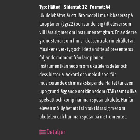
Typ: Häftad Sidantal: 12 Format: A4
Ukulelehäftet är ett läromedel i musik baserat på
läroplanen (Lgr22) och vänder sig till elever som
vill lära sig mer om instrumentet gitarr. En av de tre
grundstenar som finns i det centrala innehållet är,
Musikens verktyg och i detta häfte så presenteras
följande moment från läroplanen.
Instrumentkännedom om ukulelens delar och
dess historia. Ackord och melodispel för
musicerande och musikskapande. Häftet tar även
upp grundläggande notkännedom (TAB) samt olika
spelsätt och komp när man spelar ukulele. Här får
eleven möjlighet att i sin takt lära sig mer om
ukulelen och hur man spelar på instrumentet.
Detaljer