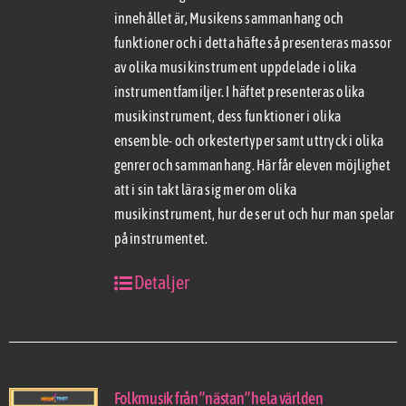
innehållet är, Musikens sammanhang och
funktioner och i detta häfte så presenteras massor
av olika musikinstrument uppdelade i olika
instrumentfamiljer. I häftet presenteras olika
musikinstrument, dess funktioner i olika
ensemble- och orkestertyper samt uttryck i olika
genrer och sammanhang. Här får eleven möjlighet
att i sin takt lära sig mer om olika
musikinstrument, hur de ser ut och hur man spelar
på instrumentet.
Detaljer
Folkmusik från ”nästan” hela världen