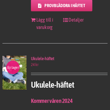
PROVBLÄDDRA I HÄFTET
Lägg till i
Detaljer
varukorg
Ukulele-häftet
24
kr
Ej i lager
Ukulele-häftet
Kommer våren 2024