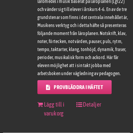
läromedel i musik baserat på läroplanen (Lgr22)
och vänder sig till elever i årskurs 4-6. En av de tre
grundstenar som finns i det centrala innehållet är,
Musikens verktyg och i detta häfte så presenteras
följande moment från läroplanen. Notskrift, klav,
noter, förtecken, notvärden, pauser, puls, rytm,
tempo, taktarter, klang, tonhöjd, dynamik, fraser,
perioder, musikalisk form och ackord. Här får
eleven möjlighet att i sin takt jobba med
arbetsboken under vägledning av pedagogen.
PROVBLÄDDRA I HÄFTET
Lägg till i
Detaljer
varukorg