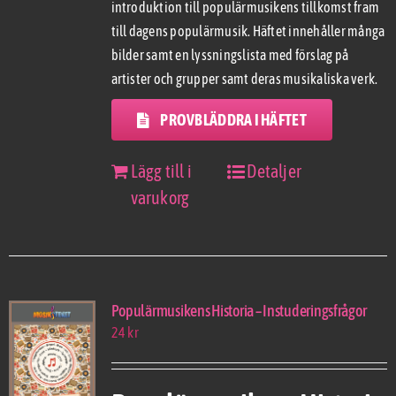
introduktion till populärmusikens tillkomst fram
till dagens populärmusik. Häftet innehåller många
bilder samt en lyssningslista med förslag på
artister och grupper samt deras musikaliska verk.
PROVBLÄDDRA I HÄFTET
Lägg till i
Detaljer
varukorg
Populärmusikens Historia – Instuderingsfrågor
24
kr