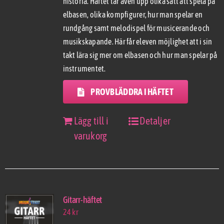
historia. Häftet tar även upp olika sätt att spela på
elbasen, olika kompfigurer, hur man spelar en
rundgång samt melodispel för musicerande och
musikskapande. Här får eleven möjlighet att i sin
takt lära sig mer om elbasen och hur man spelar på
instrumentet.
PROVBLÄDDRA I HÄFTET
Lägg till i
Detaljer
varukorg
Gitarr-häftet
24
kr