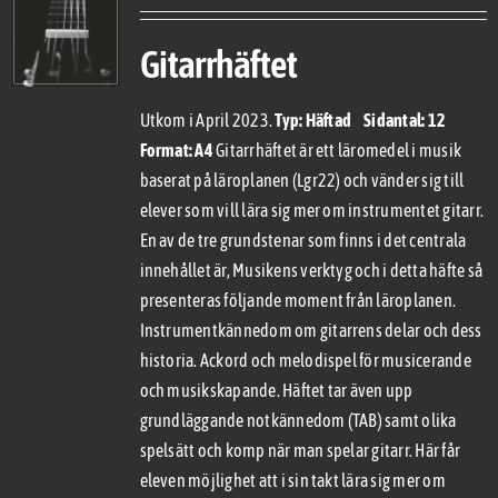
Gitarrhäftet
Utkom i April 2023.
Typ: Häftad Sidantal: 12
Format: A4
Gitarrhäftet är ett läromedel i musik
baserat på läroplanen (Lgr22) och vänder sig till
elever som vill lära sig mer om instrumentet gitarr.
En av de tre grundstenar som finns i det centrala
innehållet är, Musikens verktyg och i detta häfte så
presenteras följande moment från läroplanen.
Instrumentkännedom om gitarrens delar och dess
historia. Ackord och melodispel för musicerande
och musikskapande. Häftet tar även upp
grundläggande notkännedom (TAB) samt olika
spelsätt och komp när man spelar gitarr. Här får
eleven möjlighet att i sin takt lära sig mer om