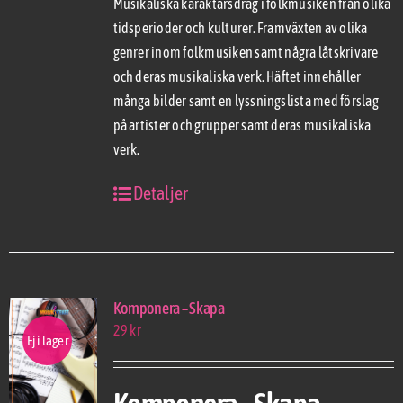
Musikaliska karaktärsdrag i folkmusiken från olika
tidsperioder och kulturer. Framväxten av olika
genrer inom folkmusiken samt några låtskrivare
och deras musikaliska verk. Häftet innehåller
många bilder samt en lyssningslista med förslag
på artister och grupper samt deras musikaliska
verk.
Detaljer
Komponera – Skapa
29
kr
Ej i lager