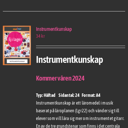
Instrumentkunskap
34
kr
Ej i lager
Instrumentkunskap
Kommer våren 2024
Typ: Häftad Sidantal: 24 Format: A4
Instrumentkunskap är ett läromedel i musik
baserat på läroplanen (Lgr22) och vänder sig till
elever som vill lära sig mer om instrumentet gitarr.
En av de tre grundstenar som finns i det centrala