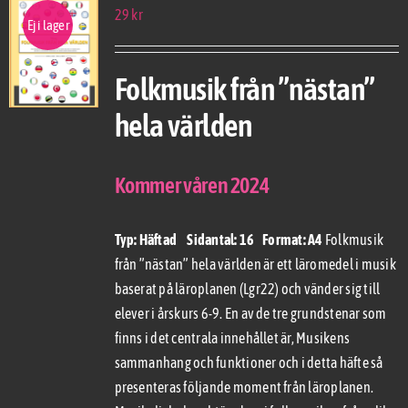
29
kr
Ej i lager
Folkmusik från ”nästan”
hela världen
Kommer våren 2024
Typ: Häftad Sidantal: 16 Format: A4
Folkmusik
från ”nästan” hela världen är ett läromedel i musik
baserat på läroplanen (Lgr22) och vänder sig till
elever i årskurs 6-9. En av de tre grundstenar som
finns i det centrala innehållet är, Musikens
sammanhang och funktioner och i detta häfte så
presenteras följande moment från läroplanen.