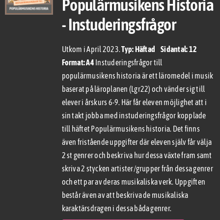
Populärmusikens Historia
- Instuderingsfrågor
Utkom i April 2023.
Typ: Häftad Sidantal: 12
Format: A4
Instuderingsfrågor till
populärmusikens historia är ett läromedel i musik
baserat på läroplanen (Lgr22) och vänder sig till
elever i årskurs 6-9. Här får eleven möjlighet att i
sin takt jobba med instuderingsfrågor kopplade
till häftet Populärmusikens historia. Det finns
även fristående uppgifter där eleven själv får välja
2 st genrer och beskriva hur dessa växte fram samt
skriva 2 stycken artister/grupper från dessa genrer
och ett par av deras musikaliska verk. Uppgiften
består även av att beskriva de musikaliska
karaktärsdragen i dessa båda genrer.