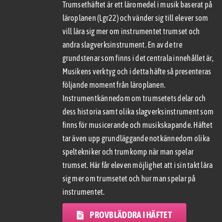
Trumsethäftet är ett läromedel i musik baserat på
läroplanen (Lgr22) och vänder sig till elever som
vill lära sig mer om instrumentet trumset och
andra slagverksinstrument. En av de tre
grundstenar som finns i det centrala innehållet är,
Musikens verktyg och i detta häfte så presenteras
följande moment från läroplanen.
Instrumentkännedom om trumsetets delar och
dess historia samt olika slagverksinstrument som
finns för musicerande och musikskapande. Häftet
tar även upp grundläggande notkännedom olika
speltekniker och trumkomp när man spelar
trumset. Här får eleven möjlighet att i sin takt lära
sig mer om trumsetet och hur man spelar på
instrumentet.
PROVBLÄDDRA I HÄFTET