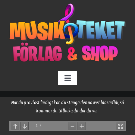
Fortsätt
till
innehållet
Toggle
Navigation
Tryckta Läromedel
När du provläst färdigt kan du stänga denna webbläsarflik, så
kommer du tillbaka dit där du var.
Digitala Läromedel
Om oss