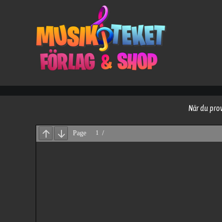
Fortsätt
till
innehållet
När du prov